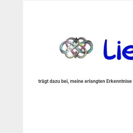
Zum
Inhalt
trägt dazu bei, diese mir erlangte Erkenntnis an
LiebeIsstLeben
springen
trägt dazu bei, meine erlangten Erkenntnise