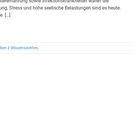
nterernährung sowie Infektionskrankheiten waren die
ng, Stress und hohe seelische Belastungen sind es heute.
e. […]
eben
/
Wissenswertes