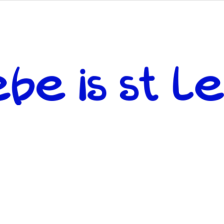
 andere weiterzugeben und mit denjenigen zu teilen, welche auf d