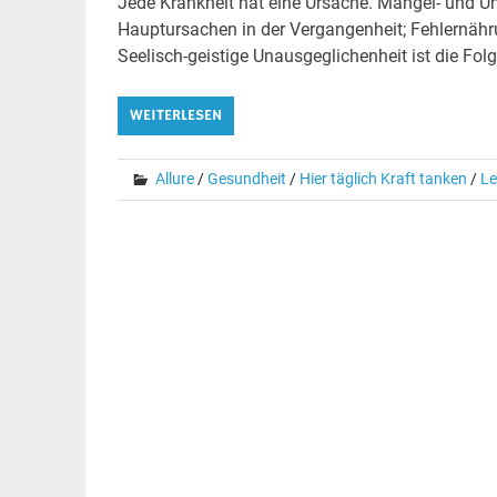
Jede Krankheit hat eine Ursache. Mangel- und U
Hauptursachen in der Vergangenheit; Fehlernähru
Seelisch-geistige Unausgeglichenheit ist die Folg
WEITERLESEN
Allure
/
Gesundheit
/
Hier täglich Kraft tanken
/
L