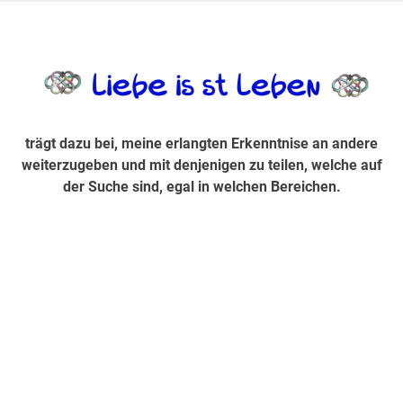
Zum
Inhalt
trägt dazu bei, diese mir erlangte Erkenntnis an andere
LiebeIsstLe
springen
weiterzugeben und mit denjenigen zu teilen, welche auf der
Suche sind, egal in welchen Bereichen.
trägt dazu bei, meine erlangten Erkenntnise an andere
weiterzugeben und mit denjenigen zu teilen, welche auf
der Suche sind, egal in welchen Bereichen.