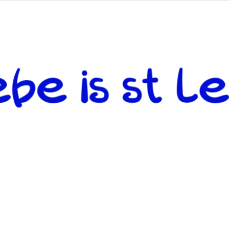
 andere weiterzugeben und mit denjenigen zu teilen, welche auf d