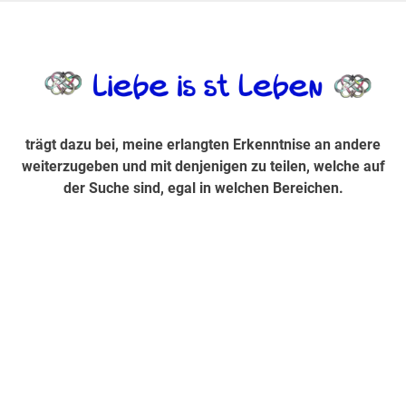
Zum
Inhalt
trägt dazu bei, diese mir erlangte Erkenntnis an andere
LiebeIsstLe
springen
weiterzugeben und mit denjenigen zu teilen, welche auf der
Suche sind, egal in welchen Bereichen.
trägt dazu bei, meine erlangten Erkenntnise an andere
weiterzugeben und mit denjenigen zu teilen, welche auf
der Suche sind, egal in welchen Bereichen.