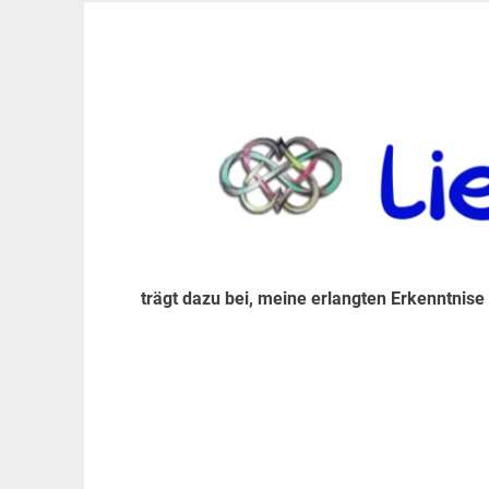
Zum
Inhalt
trägt dazu bei, diese mir erlangte Erkenntnis an
LiebeIsstLeben
springen
trägt dazu bei, meine erlangten Erkenntnise