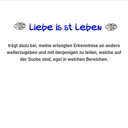
Zum
Inhalt
trägt dazu bei, diese mir erlangte Erkenntnis an andere
LiebeIsstLe
springen
weiterzugeben und mit denjenigen zu teilen, welche auf der
Suche sind, egal in welchen Bereichen.
trägt dazu bei, meine erlangten Erkenntnise an andere
weiterzugeben und mit denjenigen zu teilen, welche auf
der Suche sind, egal in welchen Bereichen.