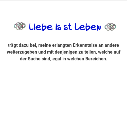
Zum
Inhalt
trägt dazu bei, diese mir erlangte Erkenntnis an andere
LiebeIsstLe
springen
weiterzugeben und mit denjenigen zu teilen, welche auf der
Suche sind, egal in welchen Bereichen.
trägt dazu bei, meine erlangten Erkenntnise an andere
weiterzugeben und mit denjenigen zu teilen, welche auf
der Suche sind, egal in welchen Bereichen.