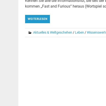
Kennen Sie alle die Informationsflut, die seit 
kommen „Fast and Furious“ heraus (Wortspiel so
WEITERLESEN
Aktuelles & Weltgeschehen
/
Leben
/
Wissenswert