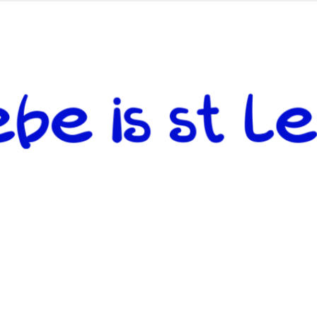
 andere weiterzugeben und mit denjenigen zu teilen, welche auf d