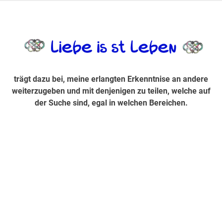
Zum
Inhalt
trägt dazu bei, diese mir erlangte Erkenntnis an andere
LiebeIsstLe
springen
weiterzugeben und mit denjenigen zu teilen, welche auf der
Suche sind, egal in welchen Bereichen.
trägt dazu bei, meine erlangten Erkenntnise an andere
weiterzugeben und mit denjenigen zu teilen, welche auf
der Suche sind, egal in welchen Bereichen.