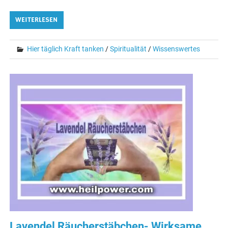
WEITERLESEN
Hier täglich Kraft tanken
/
Spiritualität
/
Wissenswertes
Lavendel Räucherstäbchen- Wirksame