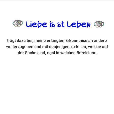
Zum
Inhalt
trägt dazu bei, diese mir erlangte Erkenntnis an andere
LiebeIsstLe
springen
weiterzugeben und mit denjenigen zu teilen, welche auf der
Suche sind, egal in welchen Bereichen.
trägt dazu bei, meine erlangten Erkenntnise an andere
weiterzugeben und mit denjenigen zu teilen, welche auf
der Suche sind, egal in welchen Bereichen.