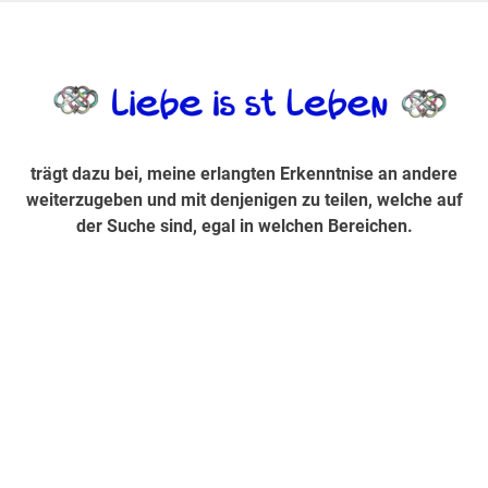
Zum
Inhalt
trägt dazu bei, diese mir erlangte Erkenntnis an andere
LiebeIsstLe
springen
weiterzugeben und mit denjenigen zu teilen, welche auf der
Suche sind, egal in welchen Bereichen.
trägt dazu bei, meine erlangten Erkenntnise an andere
weiterzugeben und mit denjenigen zu teilen, welche auf
der Suche sind, egal in welchen Bereichen.