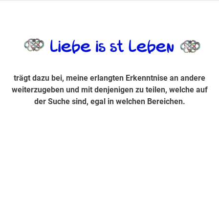
Zum
Inhalt
trägt dazu bei, diese mir erlangte Erkenntnis an andere
LiebeIsstLe
springen
weiterzugeben und mit denjenigen zu teilen, welche auf der
Suche sind, egal in welchen Bereichen.
trägt dazu bei, meine erlangten Erkenntnise an andere
weiterzugeben und mit denjenigen zu teilen, welche auf
der Suche sind, egal in welchen Bereichen.