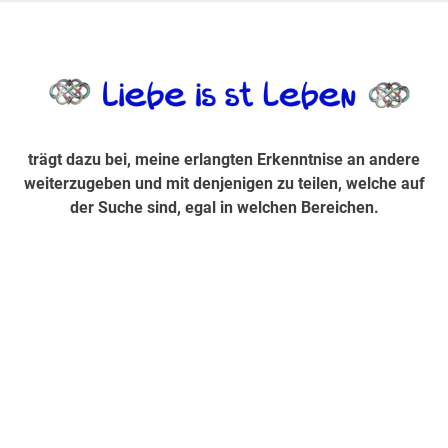
Zum
Inhalt
trägt dazu bei, diese mir erlangte Erkenntnis an andere
LiebeIsstLe
springen
weiterzugeben und mit denjenigen zu teilen, welche auf der
Suche sind, egal in welchen Bereichen.
trägt dazu bei, meine erlangten Erkenntnise an andere
weiterzugeben und mit denjenigen zu teilen, welche auf
der Suche sind, egal in welchen Bereichen.