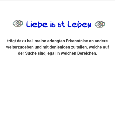
Zum
Inhalt
trägt dazu bei, diese mir erlangte Erkenntnis an andere
LiebeIsstLe
springen
weiterzugeben und mit denjenigen zu teilen, welche auf der
Suche sind, egal in welchen Bereichen.
trägt dazu bei, meine erlangten Erkenntnise an andere
weiterzugeben und mit denjenigen zu teilen, welche auf
der Suche sind, egal in welchen Bereichen.