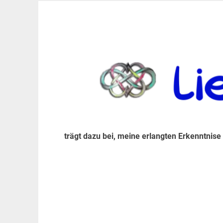
Zum
Inhalt
trägt dazu bei, diese mir erlangte Erkenntnis an
LiebeIsstLeben
springen
trägt dazu bei, meine erlangten Erkenntnise