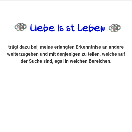
Zum
Inhalt
trägt dazu bei, diese mir erlangte Erkenntnis an andere
LiebeIsstLe
springen
weiterzugeben und mit denjenigen zu teilen, welche auf der
Suche sind, egal in welchen Bereichen.
trägt dazu bei, meine erlangten Erkenntnise an andere
weiterzugeben und mit denjenigen zu teilen, welche auf
der Suche sind, egal in welchen Bereichen.