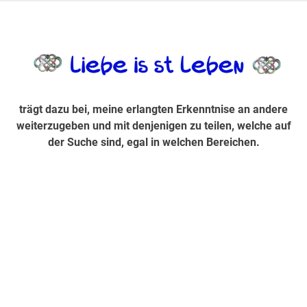
Zum
Inhalt
trägt dazu bei, diese mir erlangte Erkenntnis an andere
LiebeIsstLe
springen
weiterzugeben und mit denjenigen zu teilen, welche auf der
Suche sind, egal in welchen Bereichen.
trägt dazu bei, meine erlangten Erkenntnise an andere
weiterzugeben und mit denjenigen zu teilen, welche auf
der Suche sind, egal in welchen Bereichen.