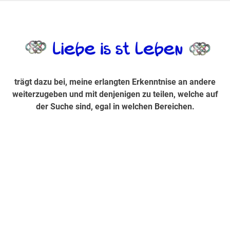
Zum
Inhalt
trägt dazu bei, diese mir erlangte Erkenntnis an andere
LiebeIsstLe
springen
weiterzugeben und mit denjenigen zu teilen, welche auf der
Suche sind, egal in welchen Bereichen.
trägt dazu bei, meine erlangten Erkenntnise an andere
weiterzugeben und mit denjenigen zu teilen, welche auf
der Suche sind, egal in welchen Bereichen.