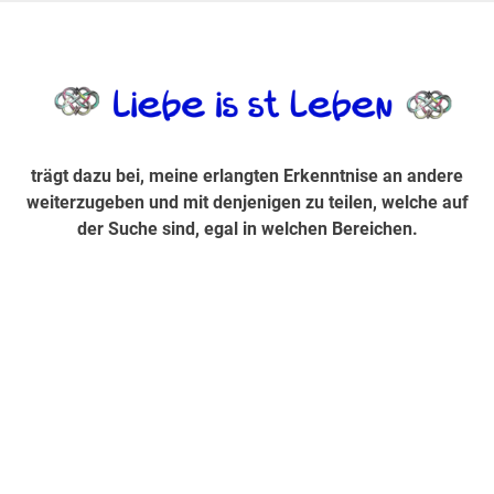
Zum
Inhalt
trägt dazu bei, diese mir erlangte Erkenntnis an andere
LiebeIsstLe
springen
weiterzugeben und mit denjenigen zu teilen, welche auf der
Suche sind, egal in welchen Bereichen.
trägt dazu bei, meine erlangten Erkenntnise an andere
weiterzugeben und mit denjenigen zu teilen, welche auf
der Suche sind, egal in welchen Bereichen.