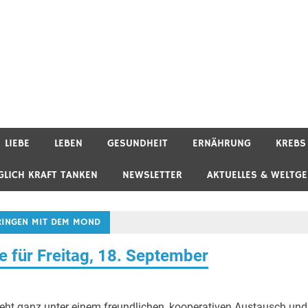
LIEBE
LEBEN
GESUNDHEIT
ERNÄHRUNG
KREBS
GLICH KRAFT TANKEN
NEWSLETTER
AKTUELLES & WELTG
BRINGEN MIT DEM MOND
 für Freitag, 18. September
eht ganz unter einem freundlichen, kooperativen Austausch und