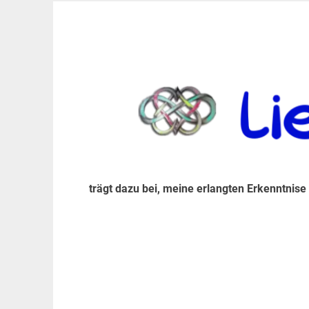
Zum
Inhalt
trägt dazu bei, diese mir erlangte Erkenntnis an
LiebeIsstLeben
springen
trägt dazu bei, meine erlangten Erkenntnise