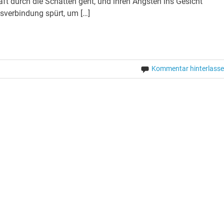
 Kraft durch die Schatten geht, und ihren Ängsten ins Gesicht
nsverbindung spürt, um […]
Kommentar hinterlass