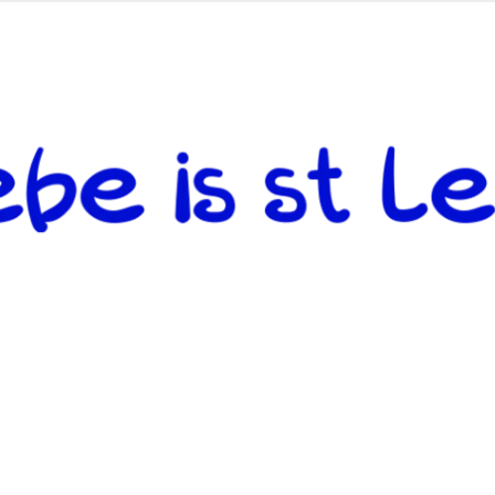
 andere weiterzugeben und mit denjenigen zu teilen, welche auf d