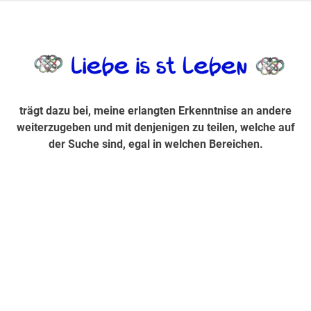
Zum
Inhalt
trägt dazu bei, diese mir erlangte Erkenntnis an andere
LiebeIsstLe
springen
weiterzugeben und mit denjenigen zu teilen, welche auf der
Suche sind, egal in welchen Bereichen.
trägt dazu bei, meine erlangten Erkenntnise an andere
weiterzugeben und mit denjenigen zu teilen, welche auf
der Suche sind, egal in welchen Bereichen.