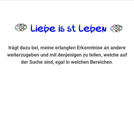
Zum
Inhalt
trägt dazu bei, diese mir erlangte Erkenntnis an andere
LiebeIsstLe
springen
weiterzugeben und mit denjenigen zu teilen, welche auf der
Suche sind, egal in welchen Bereichen.
trägt dazu bei, meine erlangten Erkenntnise an andere
weiterzugeben und mit denjenigen zu teilen, welche auf
der Suche sind, egal in welchen Bereichen.