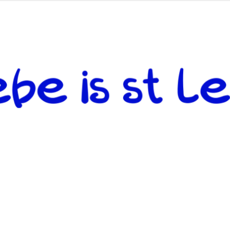
 andere weiterzugeben und mit denjenigen zu teilen, welche auf d