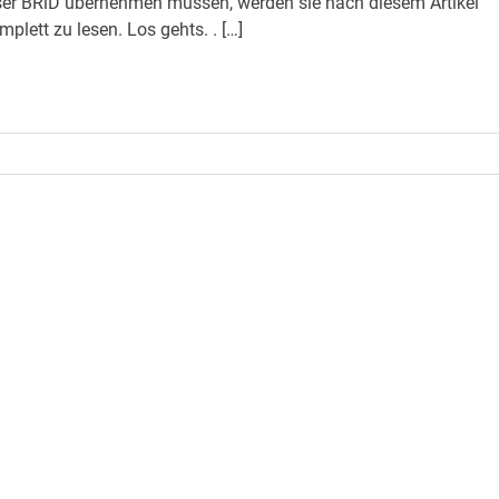
ieser BRiD übernehmen müssen, werden sie nach diesem Artikel
plett zu lesen. Los gehts. . […]