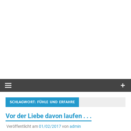
SCHLAGWORT:
FÜHLE UND ERFAHRE
Vor der Liebe davon laufen . . .
Veröffentlicht am
01/02/2017
von
admin