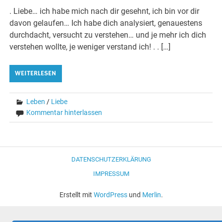
. Liebe… ich habe mich nach dir gesehnt, ich bin vor dir
davon gelaufen… Ich habe dich analysiert, genauestens
durchdacht, versucht zu verstehen… und je mehr ich dich
verstehen wollte, je weniger verstand ich! . . […]
WEITERLESEN
Leben
/
Liebe
Kommentar hinterlassen
DATENSCHUTZERKLÄRUNG
IMPRESSUM
Erstellt mit
WordPress
und
Merlin
.