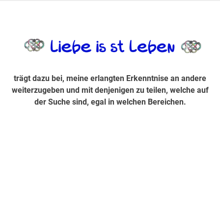
Zum
Inhalt
trägt dazu bei, diese mir erlangte Erkenntnis an andere
LiebeIsstLe
springen
weiterzugeben und mit denjenigen zu teilen, welche auf der
Suche sind, egal in welchen Bereichen.
trägt dazu bei, meine erlangten Erkenntnise an andere
weiterzugeben und mit denjenigen zu teilen, welche auf
der Suche sind, egal in welchen Bereichen.