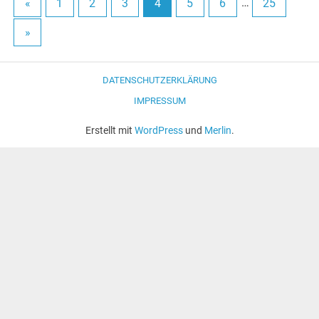
«
1
2
3
4
5
6
…
25
»
DATENSCHUTZERKLÄRUNG
IMPRESSUM
Erstellt mit
WordPress
und
Merlin
.