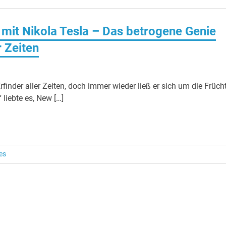
w mit Nikola Tesla – Das betrogene Genie
r Zeiten
rfinder aller Zeiten, doch immer wieder ließ er sich um die Früch
“ liebte es, New […]
es