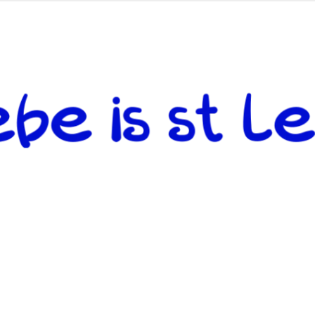
 andere weiterzugeben und mit denjenigen zu teilen, welche auf d