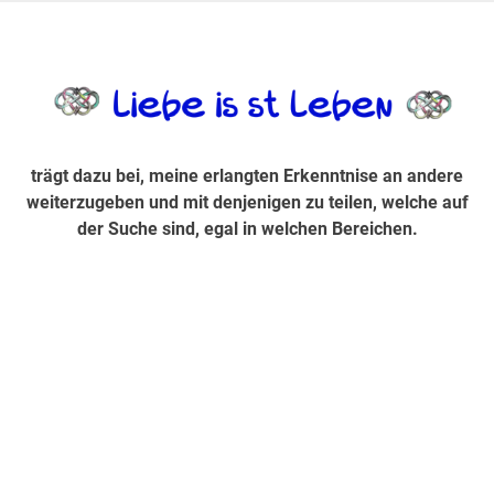
Zum
Inhalt
trägt dazu bei, diese mir erlangte Erkenntnis an andere
LiebeIsstLe
springen
weiterzugeben und mit denjenigen zu teilen, welche auf der
Suche sind, egal in welchen Bereichen.
trägt dazu bei, meine erlangten Erkenntnise an andere
weiterzugeben und mit denjenigen zu teilen, welche auf
der Suche sind, egal in welchen Bereichen.