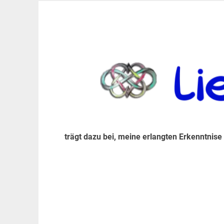
Zum
Inhalt
trägt dazu bei, diese mir erlangte Erkenntnis an
LiebeIsstLeben
springen
trägt dazu bei, meine erlangten Erkenntnise