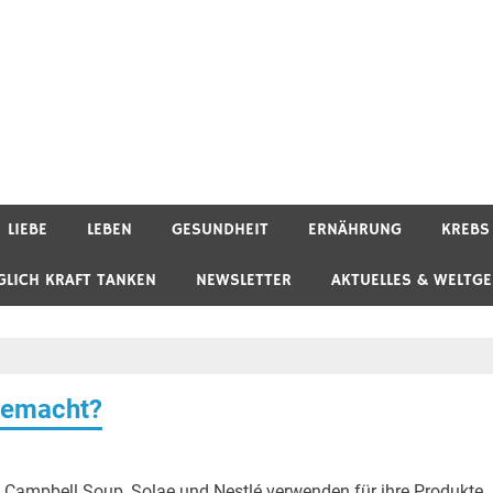
LIEBE
LEBEN
GESUNDHEIT
ERNÄHRUNG
KREBS
GLICH KRAFT TANKEN
NEWSLETTER
AKTUELLES & WELTG
 gemacht?
, Campbell Soup, Solae und Nestlé verwenden für ihre Produkte