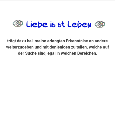
Zum
Inhalt
trägt dazu bei, diese mir erlangte Erkenntnis an andere
LiebeIsstLe
springen
weiterzugeben und mit denjenigen zu teilen, welche auf der
Suche sind, egal in welchen Bereichen.
trägt dazu bei, meine erlangten Erkenntnise an andere
weiterzugeben und mit denjenigen zu teilen, welche auf
der Suche sind, egal in welchen Bereichen.