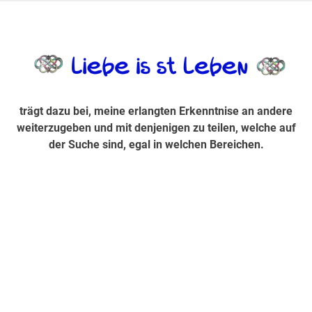
Zum
Inhalt
trägt dazu bei, diese mir erlangte Erkenntnis an andere
LiebeIsstLe
springen
weiterzugeben und mit denjenigen zu teilen, welche auf der
Suche sind, egal in welchen Bereichen.
trägt dazu bei, meine erlangten Erkenntnise an andere
weiterzugeben und mit denjenigen zu teilen, welche auf
der Suche sind, egal in welchen Bereichen.