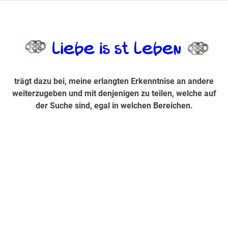
Zum
Inhalt
trägt dazu bei, diese mir erlangte Erkenntnis an andere
LiebeIsstLe
springen
weiterzugeben und mit denjenigen zu teilen, welche auf der
Suche sind, egal in welchen Bereichen.
trägt dazu bei, meine erlangten Erkenntnise an andere
weiterzugeben und mit denjenigen zu teilen, welche auf
der Suche sind, egal in welchen Bereichen.