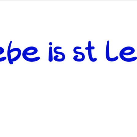
 andere weiterzugeben und mit denjenigen zu teilen, welche auf d