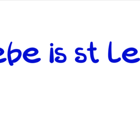
 andere weiterzugeben und mit denjenigen zu teilen, welche auf d