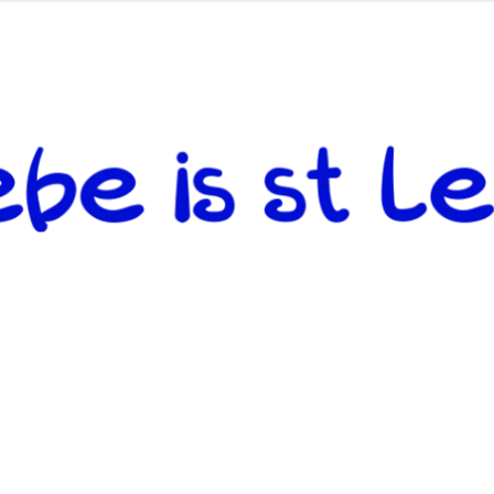
 andere weiterzugeben und mit denjenigen zu teilen, welche auf d