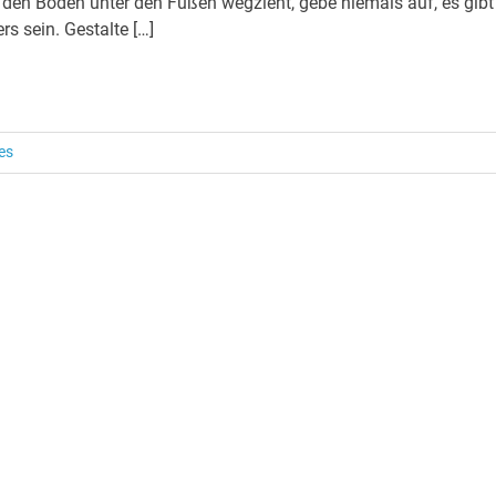
en Boden unter den Füßen wegzieht, gebe niemals auf, es gibt
s sein. Gestalte […]
es