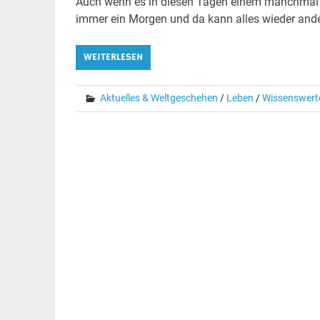
Auch wenn es in diesen Tagen einem manchmal d
immer ein Morgen und da kann alles wieder ander
WEITERLESEN
Aktuelles & Weltgeschehen
/
Leben
/
Wissenswert