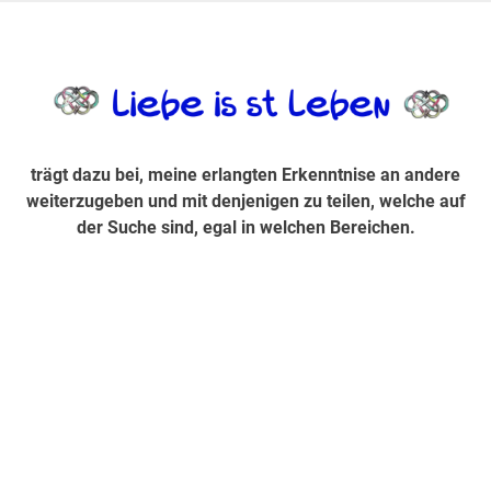
Zum
Inhalt
trägt dazu bei, diese mir erlangte Erkenntnis an andere
LiebeIsstLe
springen
weiterzugeben und mit denjenigen zu teilen, welche auf der
Suche sind, egal in welchen Bereichen.
trägt dazu bei, meine erlangten Erkenntnise an andere
weiterzugeben und mit denjenigen zu teilen, welche auf
der Suche sind, egal in welchen Bereichen.