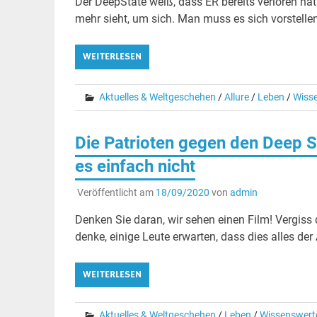
Der DeepState weiß, dass ER bereits verloren h
mehr sieht, um sich. Man muss es sich vorstellen
WEITERLESEN
Aktuelles & Weltgeschehen
/
Allure
/
Leben
/
Wiss
Die Patrioten gegen den Deep S
es einfach nicht
Veröffentlicht am
18/09/2020
von
admin
Denken Sie daran, wir sehen einen Film! Vergiss d
denke, einige Leute erwarten, dass dies alles der
WEITERLESEN
Aktuelles & Weltgeschehen
/
Leben
/
Wissenswert