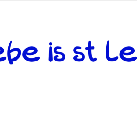
 andere weiterzugeben und mit denjenigen zu teilen, welche auf d