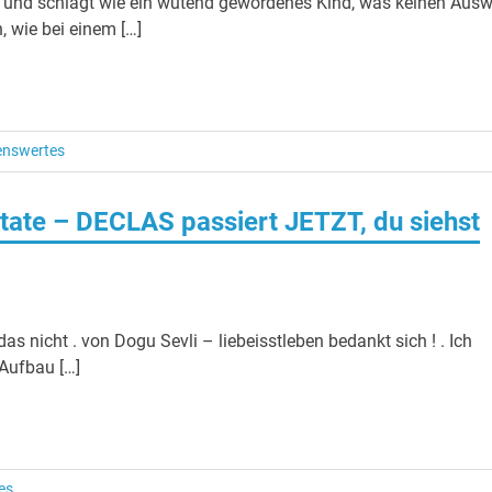
at und schlägt wie ein wütend gewordenes Kind, was keinen Aus
, wie bei einem […]
enswertes
tate – DECLAS passiert JETZT, du siehst
as nicht . von Dogu Sevli – liebeisstleben bedankt sich ! . Ich
 Aufbau […]
es