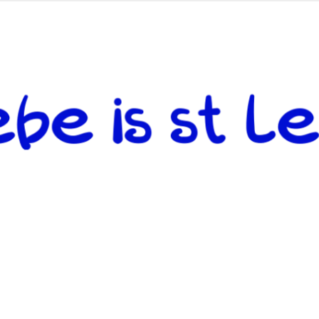
 andere weiterzugeben und mit denjenigen zu teilen, welche auf d