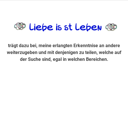
Zum
Inhalt
trägt dazu bei, diese mir erlangte Erkenntnis an andere
LiebeIsstLe
springen
weiterzugeben und mit denjenigen zu teilen, welche auf der
Suche sind, egal in welchen Bereichen.
trägt dazu bei, meine erlangten Erkenntnise an andere
weiterzugeben und mit denjenigen zu teilen, welche auf
der Suche sind, egal in welchen Bereichen.