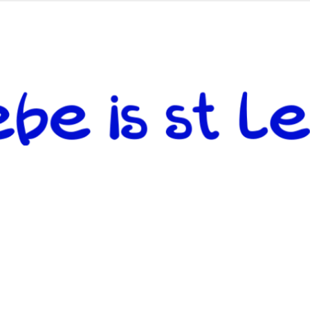
 andere weiterzugeben und mit denjenigen zu teilen, welche auf d