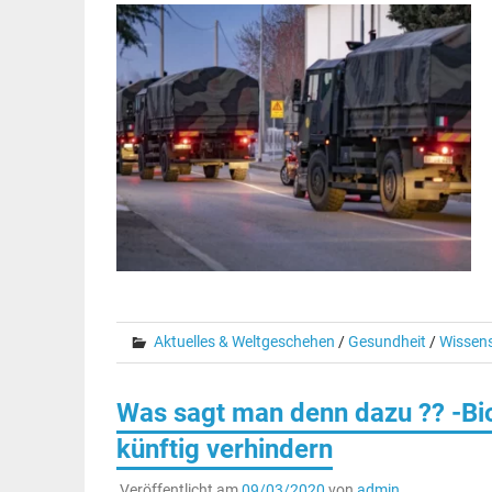
Aktuelles & Weltgeschehen
/
Gesundheit
/
Wissen
Was sagt man denn dazu ?? -Bi
künftig verhindern
Veröffentlicht am
09/03/2020
von
admin