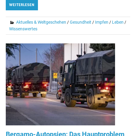
WEITERLESEN
Aktuelles & Weltgeschehen
/
Gesundheit
/
Impfen
/
Leben
/
Wissenswertes
Bergamo-Autopsien: Das Hauptproblem