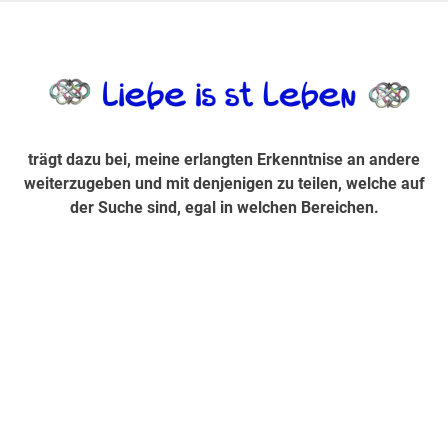
Zum
Inhalt
trägt dazu bei, diese mir erlangte Erkenntnis an andere
LiebeIsstLe
springen
weiterzugeben und mit denjenigen zu teilen, welche auf der
Suche sind, egal in welchen Bereichen.
trägt dazu bei, meine erlangten Erkenntnise an andere
weiterzugeben und mit denjenigen zu teilen, welche auf
der Suche sind, egal in welchen Bereichen.