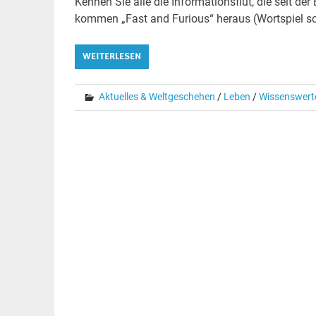
Kennen Sie alle die Informationsflut, die seit 
kommen „Fast and Furious“ heraus (Wortspiel so
WEITERLESEN
Aktuelles & Weltgeschehen
/
Leben
/
Wissenswert