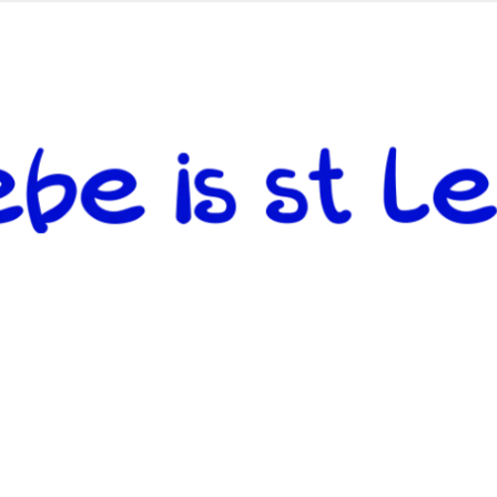
 andere weiterzugeben und mit denjenigen zu teilen, welche auf d