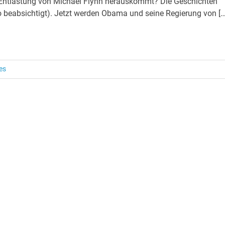
der Entlastung von Michael Flynn herauskommt? Die Geschichten
 beabsichtigt). Jetzt werden Obama und seine Regierung von […
es