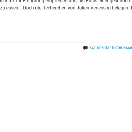
lschaft für Ernährung empfehlen uns, als Basis einer gesunden
 zu essen. . Doch die Recherchen von Julien Venesson belegen 
Kommentar hinterlass