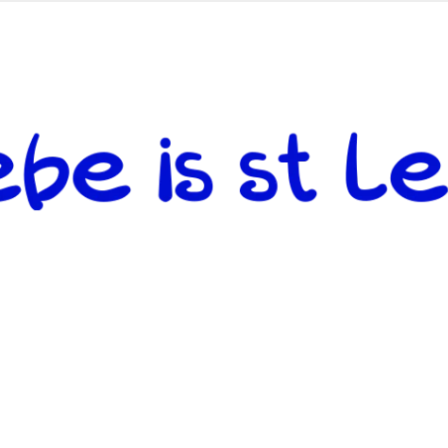
 andere weiterzugeben und mit denjenigen zu teilen, welche auf d