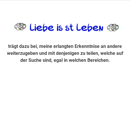
Zum
Inhalt
trägt dazu bei, diese mir erlangte Erkenntnis an andere
LiebeIsstLe
springen
weiterzugeben und mit denjenigen zu teilen, welche auf der
Suche sind, egal in welchen Bereichen.
trägt dazu bei, meine erlangten Erkenntnise an andere
weiterzugeben und mit denjenigen zu teilen, welche auf
der Suche sind, egal in welchen Bereichen.