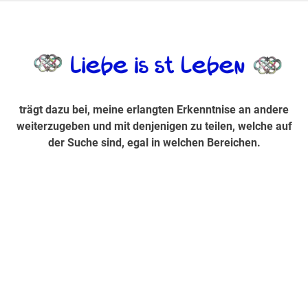
Zum
Inhalt
trägt dazu bei, diese mir erlangte Erkenntnis an andere
LiebeIsstLe
springen
weiterzugeben und mit denjenigen zu teilen, welche auf der
Suche sind, egal in welchen Bereichen.
trägt dazu bei, meine erlangten Erkenntnise an andere
weiterzugeben und mit denjenigen zu teilen, welche auf
der Suche sind, egal in welchen Bereichen.