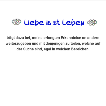
Zum
Inhalt
trägt dazu bei, diese mir erlangte Erkenntnis an andere
LiebeIsstLe
springen
weiterzugeben und mit denjenigen zu teilen, welche auf der
Suche sind, egal in welchen Bereichen.
trägt dazu bei, meine erlangten Erkenntnise an andere
weiterzugeben und mit denjenigen zu teilen, welche auf
der Suche sind, egal in welchen Bereichen.