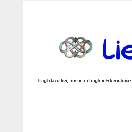
Zum
Inhalt
trägt dazu bei, diese mir erlangte Erkenntnis an
LiebeIsstLeben
springen
trägt dazu bei, meine erlangten Erkenntnise