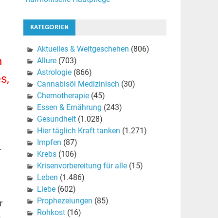
KATEGORIEN
Aktuelles & Weltgeschehen
(806)
n
Allure
(703)
Astrologie
(866)
s,
Cannabisöl Medizinisch
(30)
Chemotherapie
(45)
Essen & Ernährung
(243)
Gesundheit
(1.028)
Hier täglich Kraft tanken
(1.271)
Impfen
(87)
r
Krebs
(106)
Krisenvorbereitung für alle
(15)
Leben
(1.486)
Liebe
(602)
Prophezeiungen
(85)
r
Rohkost
(16)
n