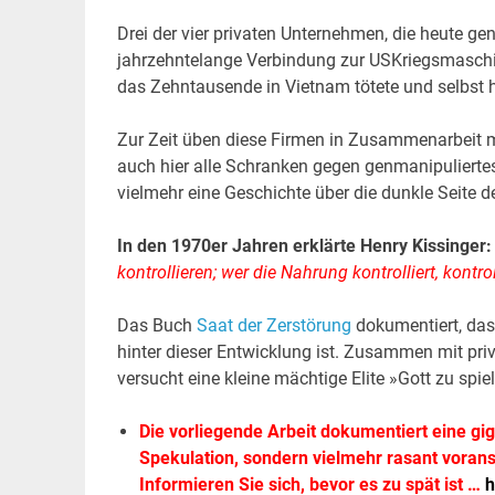
Drei der vier privaten Unternehmen, die heute ge
jahrzehntelange Verbindung zur USKriegsmaschin
das Zehntausende in Vietnam tötete und selbst 
Zur Zeit üben diese Firmen in Zusammenarbeit m
auch hier alle Schranken gegen genmanipuliertes S
vielmehr eine Geschichte über die dunkle Seite d
In den 1970er Jahren erklärte Henry Kissinger:
kontrollieren; wer die Nahrung kontrolliert, kontr
Das Buch
Saat der Zerstörung
dokumentiert, dass
hinter dieser Entwicklung ist. Zusammen mit pri
versucht eine kleine mächtige Elite »Gott zu spie
Die vorliegende Arbeit dokumentiert eine gi
Spekulation, sondern vielmehr rasant vorans
Informieren Sie sich, bevor es zu spät ist …
h