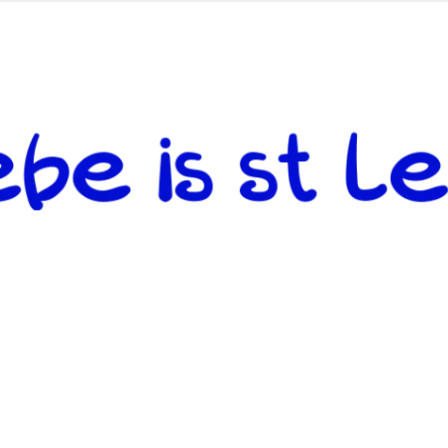
 andere weiterzugeben und mit denjenigen zu teilen, welche auf d