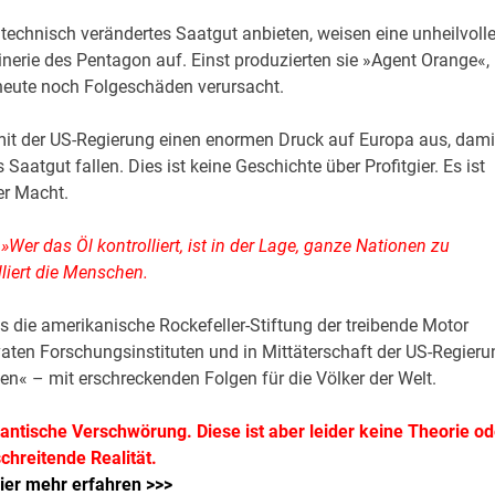
ntechnisch verändertes Saatgut anbieten, weisen eine unheilvoll
erie des Pentagon auf. Einst produzierten sie »Agent Orange«,
heute noch Folgeschäden verursacht.
it der US-Regierung einen enormen Druck auf Europa aus, dami
aatgut fallen. Dies ist keine Geschichte über Profitgier. Es ist
er Macht.
»Wer das Öl kontrolliert, ist in der Lage, ganze Nationen zu
olliert die Menschen.
 die amerikanische Rockefeller-Stiftung der treibende Motor
vaten Forschungsinstituten und in Mittäterschaft der US-Regieru
len« – mit erschreckenden Folgen für die Völker der Welt.
gantische Verschwörung. Diese ist aber leider keine Theorie od
chreitende Realität.
ier mehr erfahren >>>